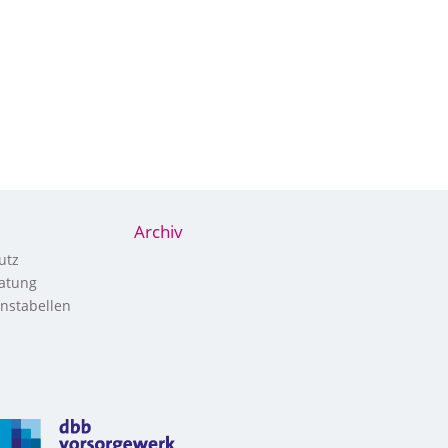
Archiv
utz
atung
nstabellen