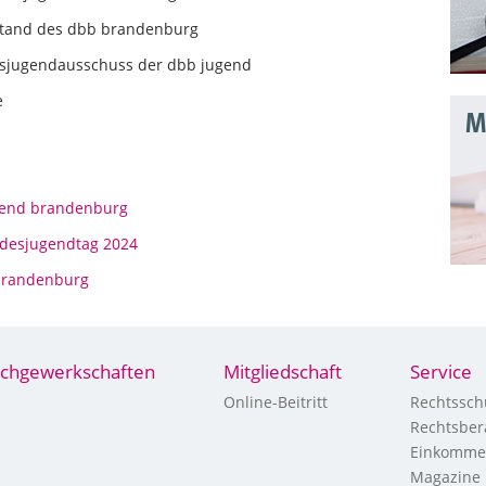
rstand des dbb brandenburg
ndesjugendausschuss der dbb jugend
e
Mo
gend brandenburg
ndesjugendtag 2024
brandenburg
chgewerkschaften
Mitgliedschaft
Service
Online-Beitritt
Rechtssch
Rechtsber
Einkomme
Magazine