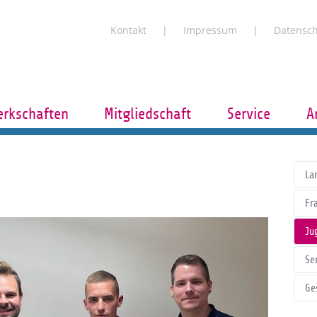
Kontakt
Impressum
Datensc
rkschaften
Mitgliedschaft
Service
A
La
Fr
Ju
Se
Ge