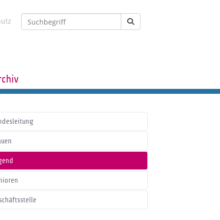
hutz
rchiv
ndesleitung
auen
gend
nioren
schäftsstelle