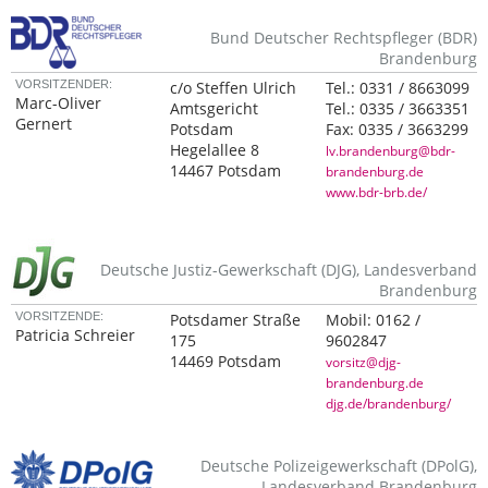
Bund Deutscher Rechtspfleger (BDR)
Brandenburg
VORSITZENDER:
c/o Steffen Ulrich
Tel.:
0331 / 8663099
Marc-Oliver
Amtsgericht
Tel.:
0335 / 3663351
Gernert
Potsdam
Fax:
0335 / 3663299
Hegelallee 8
lv.brandenburg@bdr-
14467 Potsdam
brandenburg.de
www.bdr-brb.de/
Deutsche Justiz-Gewerkschaft (DJG), Landesverband
Brandenburg
VORSITZENDE:
Potsdamer Straße
Mobil:
0162 /
Patricia Schreier
175
9602847
14469 Potsdam
vorsitz@djg-
brandenburg.de
djg.de/brandenburg/
Deutsche Polizeigewerkschaft (DPolG),
Landesverband Brandenburg