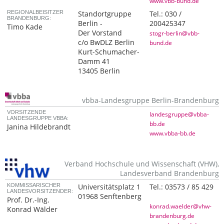
www.vbb-bund.de
REGIONALBEISITZER
Standortgruppe
Tel.:
030 /
BRANDENBURG:
Berlin -
200425347
Timo Kade
Der Vorstand
stogr-berlin@vbb-
c/o BwDLZ Berlin
bund.de
Kurt-Schumacher-
Damm 41
13405 Berlin
vbba-Landesgruppe Berlin-Brandenburg
VORSITZENDE
landesgruppe@vbba-
LANDESGRUPPE VBBA:
bb.de
Janina Hildebrandt
www.vbba-bb.de
Verband Hochschule und Wissenschaft (VHW),
Landesverband Brandenburg
KOMMISSARISCHER
Universitätsplatz 1
Tel.:
03573 / 85 429
LANDESVORSITZENDER:
01968 Senftenberg
Prof. Dr.-Ing.
konrad.waelder@vhw-
Konrad Wälder
brandenburg.de