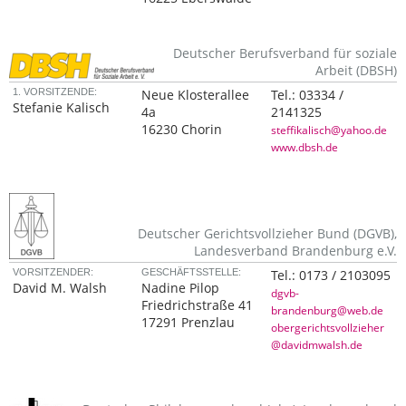
Deutscher Berufsverband für soziale
Arbeit (DBSH)
1. VORSITZENDE:
Neue Klosterallee
Tel.:
03334 /
Stefanie Kalisch
4a
2141325
16230 Chorin
steffikalisch@yahoo.de
www.dbsh.de
Deutscher Gerichtsvollzieher Bund (DGVB),
Landesverband Brandenburg e.V.
VORSITZENDER:
GESCHÄFTSSTELLE:
Tel.:
0173 / 2103095
David M. Walsh
Nadine Pilop
dgvb-
Friedrichstraße 41
brandenburg@web.de
17291 Prenzlau
obergerichtsvollzieher
@davidmwalsh.de