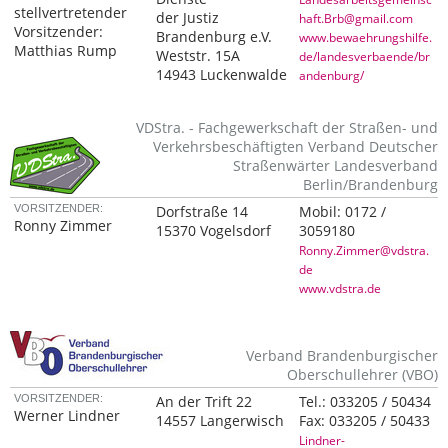
stellvertretender
der Justiz
haft.Brb@gmail.com
Vorsitzender:
Brandenburg e.V.
www.bewaehrungshilfe.
Matthias Rump
Weststr. 15A
de/landesverbaende/br
14943 Luckenwalde
andenburg/
VDStra. - Fachgewerkschaft der Straßen- und
Verkehrsbeschäftigten Verband Deutscher
Straßenwärter Landesverband
Berlin/Brandenburg
VORSITZENDER:
Dorfstraße 14
Mobil:
0172 /
Ronny Zimmer
15370 Vogelsdorf
3059180
Ronny.Zimmer@vdstra.
de
www.vdstra.de
Verband Brandenburgischer
Oberschullehrer (VBO)
VORSITZENDER:
An der Trift 22
Tel.:
033205 / 50434
Werner Lindner
14557 Langerwisch
Fax:
033205 / 50433
Lindner-