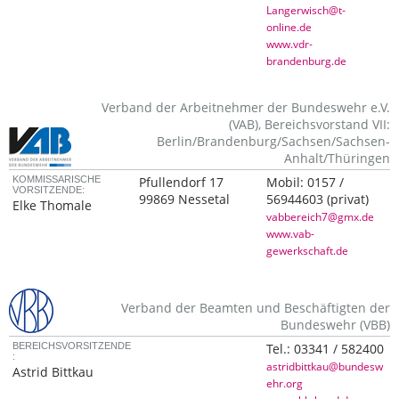
Langerwisch@t-
online.de
www.vdr-
brandenburg.de
Verband der Arbeitnehmer der Bundeswehr e.V.
(VAB), Bereichsvorstand VII:
Berlin/Brandenburg/Sachsen/Sachsen-
Anhalt/Thüringen
KOMMISSARISCHE
Pfullendorf 17
Mobil:
0157 /
VORSITZENDE:
99869 Nessetal
56944603
(privat)
Elke Thomale
vabbereich7@gmx.de
www.vab-
gewerkschaft.de
Verband der Beamten und Beschäftigten der
Bundeswehr (VBB)
BEREICHSVORSITZENDE
Tel.:
03341 / 582400
:
astridbittkau@bundesw
Astrid Bittkau
ehr.org