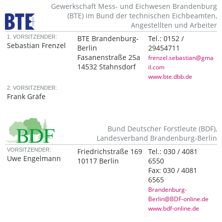
Gewerkschaft Mess- und Eichwesen Brandenburg
(BTE) im Bund der technischen Eichbeamten,
Angestellten und Arbeiter
1. VORSITZENDER:
BTE Brandenburg-
Tel.:
0152 /
Sebastian Frenzel
Berlin
29454711
Fasanenstraße 25a
frenzel.sebastian@gma
14532 Stahnsdorf
il.com
www.bte.dbb.de
2. VORSITZENDER:
Frank Gräfe
Bund Deutscher Forstleute (BDF),
Landesverband Brandenburg-Berlin
VORSITZENDER:
Friedrichstraße 169
Tel.:
030 / 4081
Uwe Engelmann
10117 Berlin
6550
Fax:
030 / 4081
6565
Brandenburg-
Berlin@BDF-online.de
www.bdf-online.de