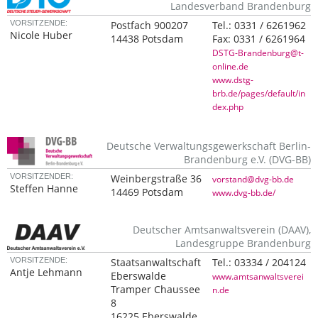
Landesverband Brandenburg
VORSITZENDE:
Postfach 900207
Tel.:
0331 / 6261962
Nicole Huber
14438 Potsdam
Fax:
0331 / 6261964
DSTG-Brandenburg@t-
online.de
www.dstg-
brb.de/pages/default/in
dex.php
Deutsche Verwaltungsgewerkschaft Berlin-
Brandenburg e.V. (DVG-BB)
VORSITZENDER:
Weinbergstraße 36
vorstand@dvg-bb.de
Steffen Hanne
14469 Potsdam
www.dvg-bb.de/
Deutscher Amtsanwaltsverein (DAAV),
Landesgruppe Brandenburg
VORSITZENDE:
Staatsanwaltschaft
Tel.:
03334 / 204124
Antje Lehmann
Eberswalde
www.amtsanwaltsverei
Tramper Chaussee
n.de
8
16225 Eberswalde