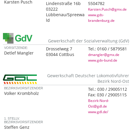
Karsten Pusch
Lindenstraße 16b
5504782
03222
Karsten.Pusch@gmx.de
Lübbenau/Spreewa
www.gds-
ld
brandenburg.de
Gewerkschaft der Sozialverwaltung (GdV)
VORSITZENDE:
Drosselweg 7
Tel.:
0160 / 5879581
Detlef Mangler
03044 Cottbus
dmangler@gmx.de
www.gdv-bund.de
Gewerkschaft Deutscher Lokomotivführer
Bezirk Nord-Ost
BEZIRKSVORSITZENDER
Tel.:
030 / 29005112
Volker Krombholz
Fax:
030 / 29005115
Bezirk-Nord-
Ost@gdl.de
www.gdl.de/
1. STELLV.
BEZIRKSVORSITZENDER
Steffen Genz