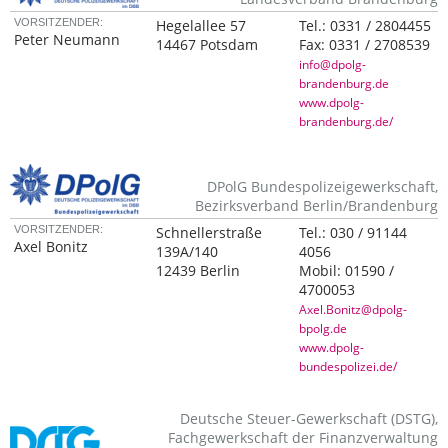
VORSITZENDER:
Hegelallee 57
Tel.:
0331 / 2804455
Peter Neumann
14467 Potsdam
Fax:
0331 / 2708539
info@dpolg-
brandenburg.de
www.dpolg-
brandenburg.de/
DPolG Bundespolizeigewerkschaft,
Bezirksverband Berlin/Brandenburg
VORSITZENDER:
Schnellerstraße
Tel.:
030 / 91144
Axel Bonitz
139A/140
4056
12439 Berlin
Mobil:
01590 /
4700053
Axel.Bonitz@dpolg-
bpolg.de
www.dpolg-
bundespolizei.de/
Deutsche Steuer-Gewerkschaft (DSTG),
Fachgewerkschaft der Finanzverwaltung