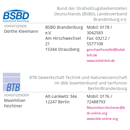
Bund der Strafvollzugsbediensteten
Deutschlands (BSBD), Landesverband
Brandenburg e.V.
VORSITZENDE:
BSBD Brandenburg
Mobil:
0178 /
Dörthe Kleemann
e.V.
3042583
Am Hirschwechsel
Fax:
03212 /
21
5577108
15344 Strausberg
geschaeftsstelle@bsbd-
brb.de
www.bsbd-brb.de
BTB Gewerkschaft Technik und Naturwissenschaft
im dbb beamtenbund und tarifunion
Berlin/Brandenburg
VORSITZENDER:
Alt-Lankwitz 34a
Mobil:
0176 /
Maximilian
12247 Berlin
72488793
Feichtner
Maximilian.feichtner@b
tb-online.org
www.btb-online.org