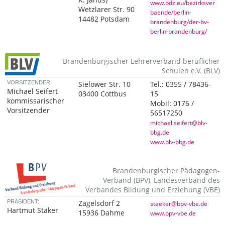
www.bdz.eu/bezirksver
Wetzlarer Str. 90
baende/berlin-
14482 Potsdam
brandenburg/der-bv-
berlin-brandenburg/
Brandenburgischer Lehrerverband beruflicher
Schulen e.V. (BLV)
VORSITZENDER:
Sielower Str. 10
Tel.:
0355 / 78436-
Michael Seifert
03400 Cottbus
15
kommissarischer
Mobil:
0176 /
Vorsitzender
56517250
michael.seifert@blv-
bbg.de
www.blv-bbg.de
Brandenburgischer Pädagogen-
Verband (BPV), Landesverband des
Verbandes Bildung und Erziehung (VBE)
PRÄSIDENT:
Zagelsdorf 2
staeker@bpv-vbe.de
Hartmut Stäker
15936 Dahme
www.bpv-vbe.de