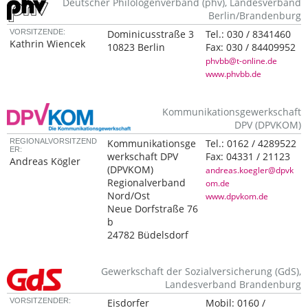
Deutscher Philologenverband (phv), Landesverband
Berlin/Brandenburg
VORSITZENDE:
Dominicusstraße 3
Tel.:
030 / 8341460
Kathrin Wiencek
10823 Berlin
Fax:
030 / 84409952
phvbb@t-online.de
www.phvbb.de
Kommunikationsgewerkschaft
DPV (DPVKOM)
REGIONALVORSITZEND
Kommunikationsge
Tel.:
0162 / 4289522
ER:
werkschaft DPV
Fax:
04331 / 21123
Andreas Kögler
(DPVKOM)
andreas.koegler@dpvk
Regionalverband
om.de
Nord/Ost
www.dpvkom.de
Neue Dorfstraße 76
b
24782 Büdelsdorf
Gewerkschaft der Sozialversicherung (GdS),
Landesverband Brandenburg
VORSITZENDER:
Eisdorfer
Mobil:
0160 /