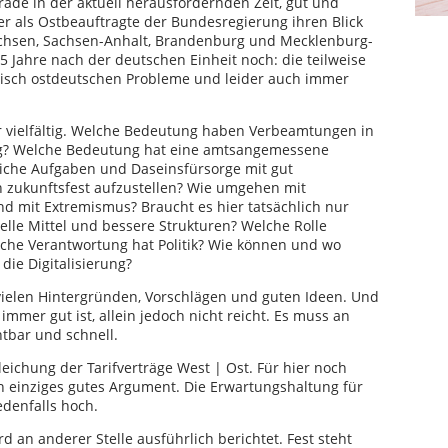
erade in der aktuell herausfordernden Zeit, gut und
ser als Ostbeauftragte der Bundesregierung ihren Blick
achsen, Sachsen-Anhalt, Brandenburg und Mecklenburg-
5 Jahre nach der deutschen Einheit noch: die teilweise
ypisch ostdeutschen Probleme und leider auch immer
 vielfältig. Welche Bedeutung haben Verbeamtungen in
ung? Welche Bedeutung hat eine amtsangemessene
liche Aufgaben und Daseinsfürsorge mit gut
n zukunftsfest aufzustellen? Wie umgehen mit
 mit Extremismus? Braucht es hier tatsächlich nur
ielle Mittel und bessere Strukturen? Welche Rolle
lche Verantwortung hat Politik? Wie können und wo
ie Digitalisierung?
 vielen Hintergründen, Vorschlägen und guten Ideen. Und
er gut ist, allein jedoch nicht reicht. Es muss an
htbar und schnell.
eichung der Tarifverträge West | Ost. Für hier noch
n einziges gutes Argument. Die Erwartungshaltung für
denfalls hoch.
 an anderer Stelle ausführlich berichtet. Fest steht