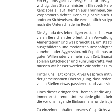
Ein Ergebnis gleich vorweg: Es ist für uns, g
wichtig, dass Staatsministerin Elisabeth Kai
ganz speziell auf Themen aus Thüringen, S
Vorpommern richtet. Denn es gibt sie auch 3
anderen Sichtweisen, die vermeintlich so t
noch die Unterschiede im Recht.
Die Agenda des lebendigen Austausches war
vielen Bereichen der öffentlichen Verwalt
Alimentation? Und was braucht es, um staat
ausgebildeten und motivierten Beschäftigte
zunehmender Aggression, mit Populismus und
guten Willen oder vielmehr auch Zeit, finanz
spielen Entscheider und Führungskräfte, we
müssen wir besser werden? Wie steht es um d
Hinter uns liegt konstruktives Gespräch mit
der gemeinsamen Überzeugung, dass reden imm
vielen Stellen etwas passieren, und zwar sic
Eines dieser dringenden Themen ist die Angl
immer existierende Unterschiede gibt es kei
die vor uns liegende Einkommensrunde ist je
Zu einzelnen Inhalten unseres Gesprächs wird