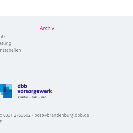
Archiv
utz
atung
nstabellen
ax: 0331 2753602 • post@brandenburg.dbb.de
rg