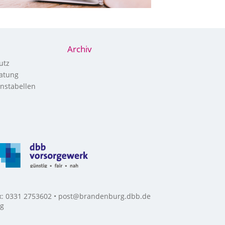
Archiv
utz
atung
nstabellen
ax: 0331 2753602 • post@brandenburg.dbb.de
rg