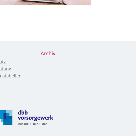
Archiv
utz
atung
nstabellen