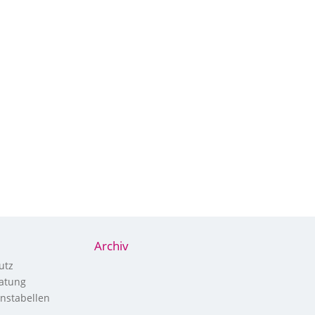
Archiv
utz
atung
nstabellen