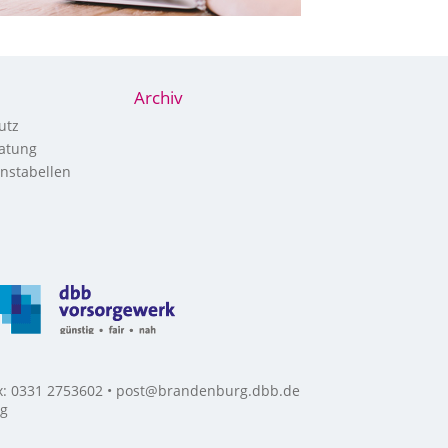
Archiv
utz
atung
nstabellen
ax: 0331 2753602 • post@brandenburg.dbb.de
rg