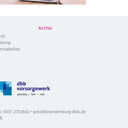
Archiv
utz
atung
nstabellen
ax: 0331 2753602 • post@brandenburg.dbb.de
rg