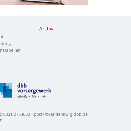
Archiv
utz
atung
nstabellen
ax: 0331 2753602 • post@brandenburg.dbb.de
rg