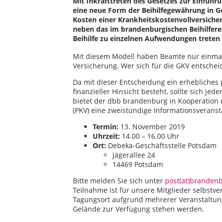
Mit Inkrafttreten des Gesetzes zur Einführu
eine neue Form der Beihilfegewährung in Ge
Kosten einer Krankheitskostenvollversicher
neben das im brandenburgischen Beihilfere
Beihilfe zu einzelnen Aufwendungen treten
Mit diesem Modell haben Beamte nur einmal 
Versicherung. Wer sich für die GKV entscheid
Da mit dieser Entscheidung ein erhebliches p
finanzieller Hinsicht besteht, sollte sich jed
bietet der dbb brandenburg in Kooperation
(PKV) eine zweistündige Informationsverans
Termin:
13. November 2019
Uhrzeit:
14.00 – 16.00 Uhr
Ort:
Debeka-Geschäftsstelle Potsdam
Jägerallee 24
14469 Potsdam
Bitte melden Sie sich unter
post(at)branden
Teilnahme ist für unsere Mitglieder selbstve
Tagungsort aufgrund mehrerer Veranstaltung
Gelände zur Verfügung stehen werden.