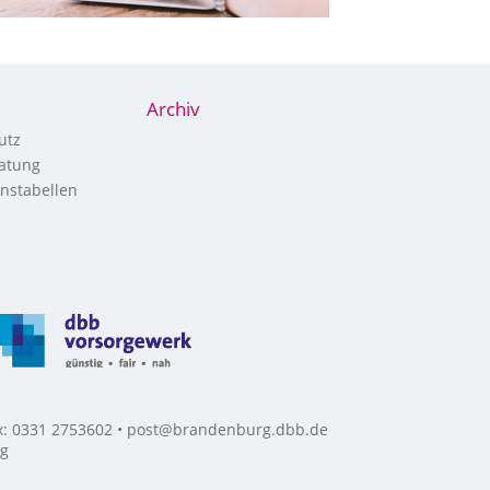
Archiv
utz
atung
nstabellen
ax: 0331 2753602 • post@brandenburg.dbb.de
rg