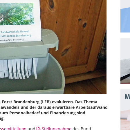
Mo
b Forst Brandenburg (LFB) evaluieren. Das Thema
imawandels und der daraus erwartbare Arbeitsaufwand
 zum Personalbedarf und Finanzierung sind
ng.
ssemitteilung
und
Stellungnahme
des Bund