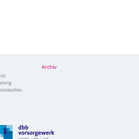
Archiv
utz
atung
nstabellen