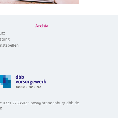
Archiv
utz
atung
nstabellen
ax: 0331 2753602 • post@brandenburg.dbb.de
rg