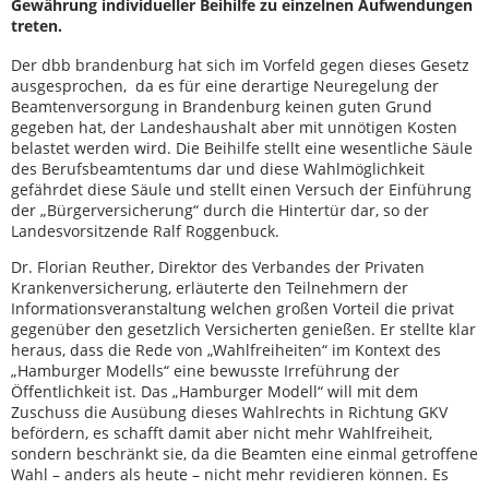
Gewährung individueller Beihilfe zu einzelnen Aufwendungen
treten.
Der dbb brandenburg hat sich im Vorfeld gegen dieses Gesetz
ausgesprochen, da es für eine derartige Neuregelung der
Beamtenversorgung in Brandenburg keinen guten Grund
gegeben hat, der Landeshaushalt aber mit unnötigen Kosten
belastet werden wird. Die Beihilfe stellt eine wesentliche Säule
des Berufsbeamtentums dar und diese Wahlmöglichkeit
gefährdet diese Säule und stellt einen Versuch der Einführung
der „Bürgerversicherung“ durch die Hintertür dar, so der
Landesvorsitzende Ralf Roggenbuck.
Dr. Florian Reuther, Direktor des Verbandes der Privaten
Krankenversicherung, erläuterte den Teilnehmern der
Informationsveranstaltung welchen großen Vorteil die privat
gegenüber den gesetzlich Versicherten genießen. Er stellte klar
heraus, dass die Rede von „Wahlfreiheiten“ im Kontext des
„Hamburger Modells“ eine bewusste Irreführung der
Öffentlichkeit ist. Das „Hamburger Modell“ will mit dem
Zuschuss die Ausübung dieses Wahlrechts in Richtung GKV
befördern, es schafft damit aber nicht mehr Wahlfreiheit,
sondern beschränkt sie, da die Beamten eine einmal getroffene
Wahl – anders als heute – nicht mehr revidieren können. Es