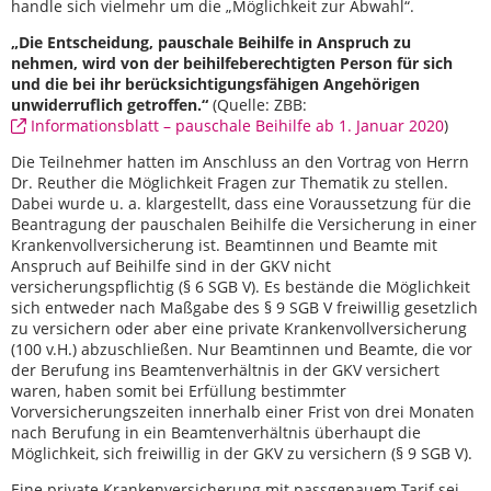
handle sich vielmehr um die „Möglichkeit zur Abwahl“.
„Die Entscheidung, pauschale Beihilfe in Anspruch zu
nehmen, wird von der beihilfeberechtigten Person für sich
und die bei ihr berücksichtigungsfähigen Angehörigen
unwiderruflich getroffen.“
(Quelle: ZBB:
Informationsblatt – pauschale Beihilfe ab 1. Januar 2020
)
Die Teilnehmer hatten im Anschluss an den Vortrag von Herrn
Dr. Reuther die Möglichkeit Fragen zur Thematik zu stellen.
Dabei wurde u. a. klargestellt, dass eine Voraussetzung für die
Beantragung der pauschalen Beihilfe die Versicherung in einer
Krankenvollversicherung ist. Beamtinnen und Beamte mit
Anspruch auf Beihilfe sind in der GKV nicht
versicherungspflichtig (§ 6 SGB V). Es bestände die Möglichkeit
sich entweder nach Maßgabe des § 9 SGB V freiwillig gesetzlich
zu versichern oder aber eine private Krankenvollversicherung
(100 v.H.) abzuschließen. Nur Beamtinnen und Beamte, die vor
der Berufung ins Beamtenverhältnis in der GKV versichert
waren, haben somit bei Erfüllung bestimmter
Vorversicherungszeiten innerhalb einer Frist von drei Monaten
nach Berufung in ein Beamtenverhältnis überhaupt die
Möglichkeit, sich freiwillig in der GKV zu versichern (§ 9 SGB V).
Eine private Krankenversicherung mit passgenauem Tarif sei