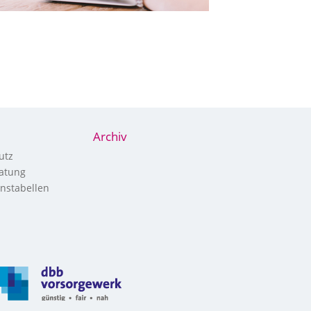
Archiv
utz
atung
nstabellen