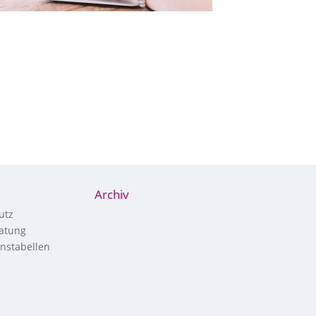
Archiv
utz
atung
nstabellen