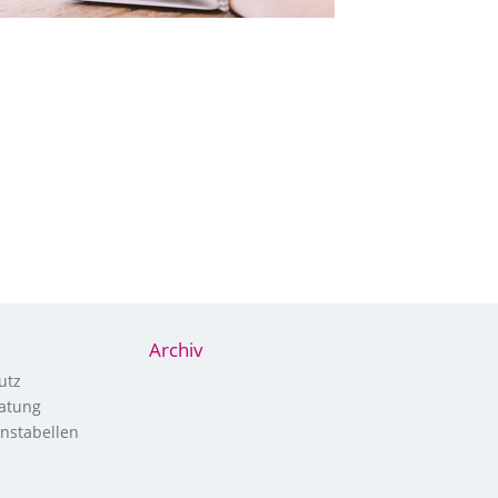
Archiv
utz
atung
nstabellen