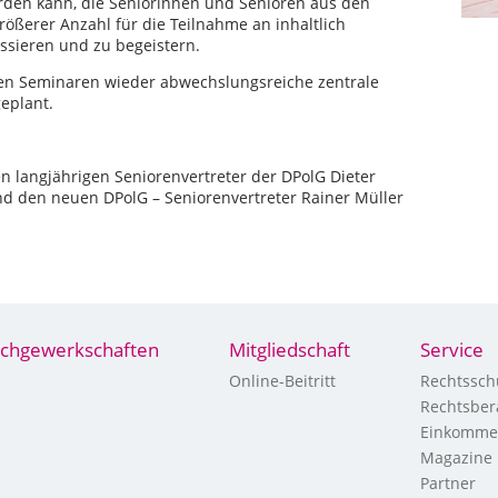
rden kann, die Seniorinnen und Senioren aus den
ößerer Anzahl für die Teilnahme an inhaltlich
essieren und zu begeistern.
en Seminaren wieder abwechslungsreiche zentrale
eplant.
 langjährigen Seniorenvertreter der DPolG Dieter
d den neuen DPolG – Seniorenvertreter Rainer Müller
chgewerkschaften
Mitgliedschaft
Service
Online-Beitritt
Rechtssch
Rechtsber
Einkomme
Magazine
Partner